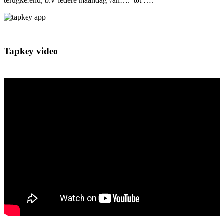
terugkerend, b.v. iedere maandag van…. tot ….
Tapkey video