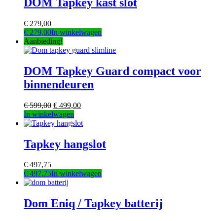
DOM Tapkey kast slot
€
279,00
€
279,00
In winkelwagen
Aanbieding!
DOM Tapkey Guard compact voor
binnendeuren
€
599,00
€
499,00
Dit
In winkelwagen
product
heeft
meerdere
Tapkey hangslot
variaties.
Deze
€
497,75
optie
€
497,75
In winkelwagen
kan
gekozen
worden
Dom Eniq / Tapkey batterij
op
de
productpagina