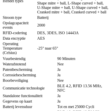
Hendel types
Shape mitre + ball, L-Shape curved + ball,
U-Shape mitre + ball, U-Shape curved + ball,
Cranked mitre + ball, Cranked curved + ball
Stroom type
Batterij
Opslagcapaciteit
2000
events
RFID-codering
DES, 3DES, ISO 14443A
Data encryptie
AES
Operating
Temperature
-25° naar 65°
(Celsius)
Vuurbestendig
90 Minuten
Waterafstotend
Nee
Patentbescherming
Ja
Corrosiebescherming
Ja
Boorbeveiliging
Nee
BLE 4.2, RFID 13.56 MHz,
Communicatie technologie
NFC
Standalone functionaliteit
Ja
Gegevens op kaart
Ja
Batterij levensduur
Tot en met 25000 Cycli