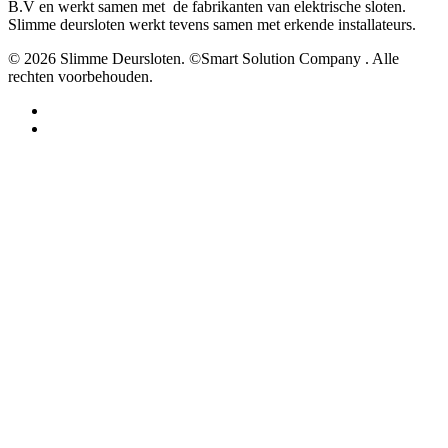
B.V en werkt samen met de fabrikanten van elektrische sloten.
Slimme deursloten werkt tevens samen met erkende installateurs.
© 2026 Slimme Deursloten. ©Smart Solution Company . Alle
rechten voorbehouden.
facebook
youtube
Hoe werkt het?
Smartphone
Vingerafdruk
RFID / NFC
Pincode
Deurautomaten
Koelkast slot
Locker / kast sloten
Cilinders
Afstandsbediening