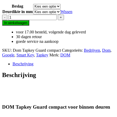
Beslag
Deurdikte in mm
Wissen
DOM
Tapkey
In winkelwagen
Guard
compact
voor 17.00 besteld, volgende dag geleverd
voor
30 dagen retour
binnendeuren
goede service na aankoop
aantal
SKU:
Dom Tapkey Guard compact
Categorieën:
Bedrijven
,
Dom
,
Google
,
Smart Key
,
Tapkey
Merk:
DOM
Beschrijving
Beschrijving
DOM Tapkey Guard compact voor binnen deuren