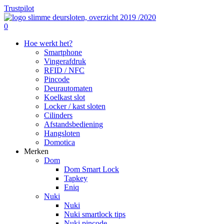
Skip
Trustpilot
to
Close
main
search
0
Menu
content
Menu
Hoe werkt het?
Smartphone
Vingerafdruk
RFID / NFC
Pincode
Deurautomaten
Koelkast slot
Locker / kast sloten
Cilinders
Afstandsbediening
Hangsloten
Domotica
Merken
Dom
Dom Smart Lock
Tapkey
Eniq
Nuki
Nuki
Nuki smartlock tips
Nuki pincode