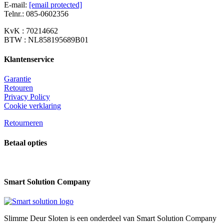
kan
E-mail:
[email protected]
gekozen
Telnr.: 085-0602356
worden
op
KvK : 70214662
de
BTW : NL858195689B01
productpagina
Klantenservice
Garantie
Retouren
Privacy Policy
Cookie verklaring
Retourneren
Betaal opties
Smart Solution Company
Slimme Deur Sloten is een onderdeel van Smart Solution Company