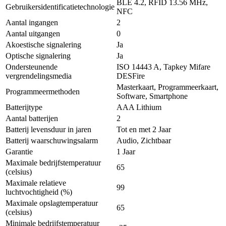
BLE 4.2, RFID 13.56 MHz,
Gebruikersidentificatietechnologie
NFC
Aantal ingangen
2
Aantal uitgangen
0
Akoestische signalering
Ja
Optische signalering
Ja
Ondersteunende
ISO 14443 A, Tapkey Mifare
vergrendelingsmedia
DESFire
Masterkaart, Programmeerkaart,
Programmeermethoden
Software, Smartphone
Batterijtype
AAA Lithium
Aantal batterijen
2
Batterij levensduur in jaren
Tot en met 2 Jaar
Batterij waarschuwingsalarm
Audio, Zichtbaar
Garantie
1 Jaar
Maximale bedrijfstemperatuur
65
(celsius)
Maximale relatieve
99
luchtvochtigheid (%)
Maximale opslagtemperatuur
65
(celsius)
Minimale bedrijfstemperatuur