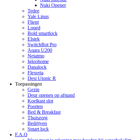
Nuki Opener
Tedee
Yale Linus
Flient
Loqed
Bold smartlock
Elstek
SwitchBot Pro
Aqara U200
Netatmo
Igloohome
Danalock
Flexeria
Desi Utopic R
Toepassingen
Gezin
Deur openen op afstand
Koelkast slot
Poorten
Bed & Breakfast
Thuiszorg
Bedrijven
Smart lock
F.A.Q