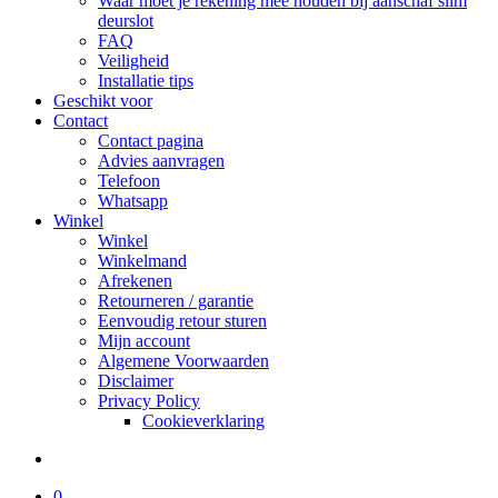
Waar moet je rekening mee houden bij aanschaf slim
deurslot
FAQ
Veiligheid
Installatie tips
Geschikt voor
Contact
Contact pagina
Advies aanvragen
Telefoon
Whatsapp
Winkel
Winkel
Winkelmand
Afrekenen
Retourneren / garantie
Eenvoudig retour sturen
Mijn account
Algemene Voorwaarden
Disclaimer
Privacy Policy
Cookieverklaring
search
0