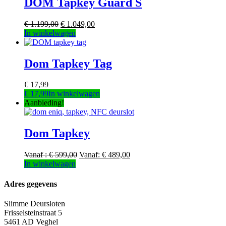
DOM Tapkey Guard S
Deze
optie
€
1.199,00
€
1.049,00
kan
Dit
In winkelwagen
gekozen
product
worden
heeft
op
meerdere
Dom Tapkey Tag
de
variaties.
productpagina
Deze
€
17,99
optie
€
17,99
In winkelwagen
kan
Aanbieding!
gekozen
worden
op
Dom Tapkey
de
productpagina
Vanaf :
€
599,00
Vanaf:
€
489,00
Dit
In winkelwagen
product
heeft
Adres gegevens
meerdere
variaties.
Slimme Deursloten
Deze
Frisselsteinstraat 5
optie
5461 AD Veghel