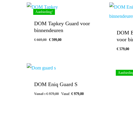
Aanbieding!
DOM Tapkey Guard voor
binnendeuren
DOM En
voor b
€
669,00
€
599,00
€
579,00
Aanbiedin
DOM Eniq Guard S
Vanaf :
€
979,00
Vanaf:
€
979,00