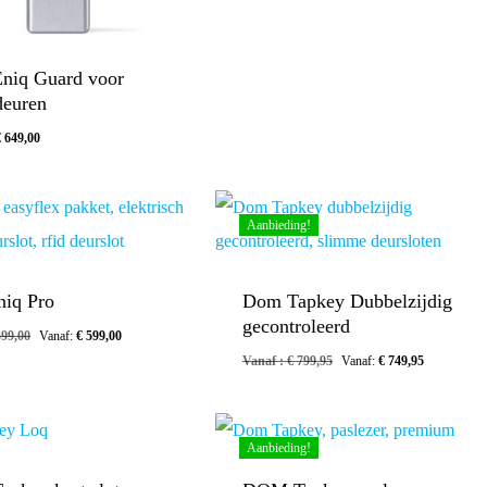
iq Guard voor
deuren
€
649,00
Oorspronkelijke
Huidige
€
269,00
Prijs
Prijs
Was:
Is:
€ 299,00.
€ 269,00.
Aanbieding!
iq Pro
Dom Tapkey Dubbelzijdig
gecontroleerd
99,00
Vanaf:
€
599,00
Vanaf :
€
799,95
Vanaf:
€
749,95
Aanbieding!