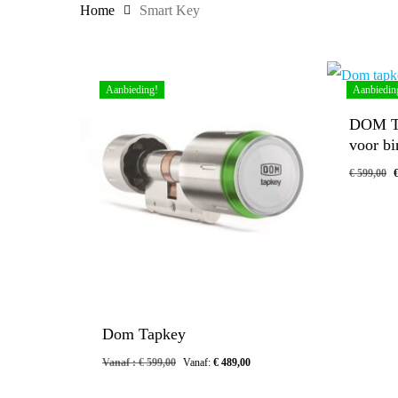
Home
Smart Key
Aanbieding!
Aanbiedin
DOM Ta
voor b
€
599,00
Dom Tapkey
Vanaf :
€
599,00
Vanaf:
€
489,00