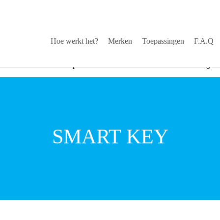
Hoe werkt het?
Merken
Toepassingen
F.A.Q
stekende service via helpdesk
√
Snelle levering
SMART KEY