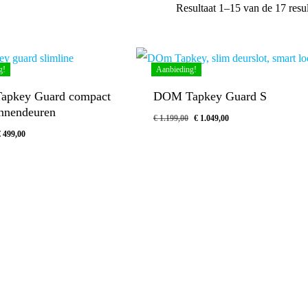
Resultaat 1–15 van de 17 resu
g!
Aanbieding!
pkey Guard compact
DOM Tapkey Guard S
innendeuren
€
1.199,00
€
1.049,00
€
499,00