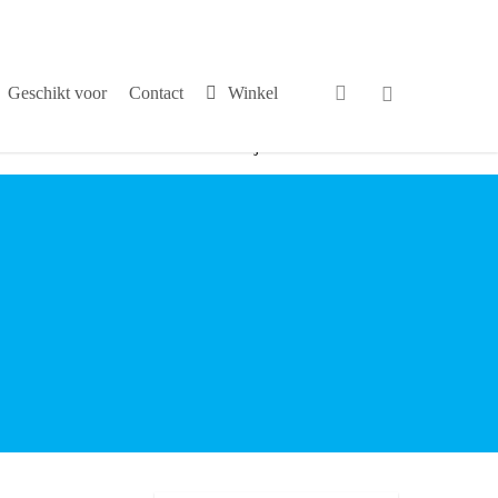
search
Geschikt voor
Contact
Winkel
√
Persoonlijk contact