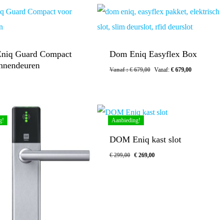
iq Guard Compact
Dom Eniq Easyflex Box
innendeuren
Vanaf :
€
679,00
Vanaf:
€
679,00
g!
Aanbieding!
DOM Eniq kast slot
Oorspronkelijke
Huidige
€
299,00
€
269,00
prijs
prijs
was:
is:
€ 299,00.
€ 269,00.