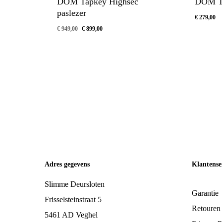
DOM Tapkey Highsec
DOM Ta
paslezer
€
279,00
Oorspronkelijke
Huidige
€
949,00
€
899,00
Oorspronkelijke
Huidige
€
899,00
€
279,00
prijs
prijs
Prijs
Prijs
Was:
Is:
was:
is:
€ 949,00.
€ 899,00.
€ 949,00.
€ 899,00.
Adres gegevens
Klantense
Slimme Deursloten
Garantie
Frisselsteinstraat 5
Retouren
5461 AD Veghel