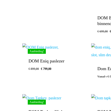
DOM En
binnen
€
699,00
Aanbieding!
DOM Eniq paslezer
Dom En
€
899,00
€
799,00
Vanaf :
€
5
Aanbieding!