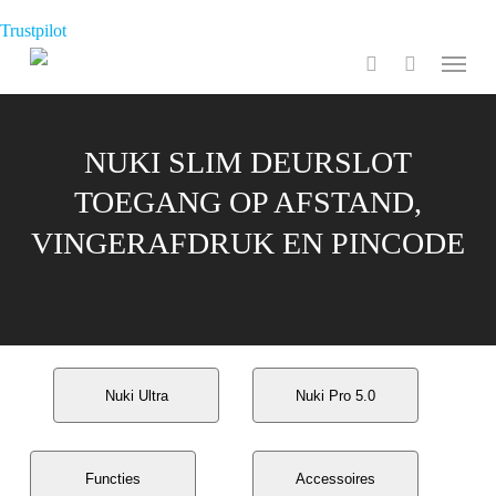
Skip
Trustpilot
to
Menu
search
main
content
NUKI SLIM DEURSLOT
TOEGANG OP AFSTAND,
VINGERAFDRUK EN PINCODE
Nuki Ultra
Nuki Pro 5.0
Functies
Accessoires