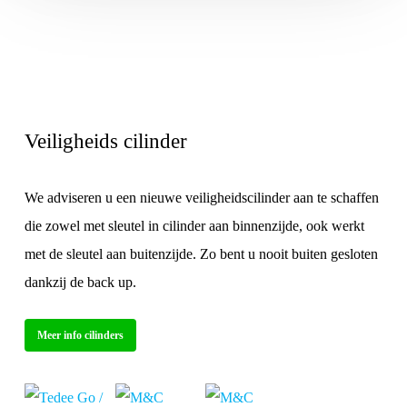
Deze
optie
kan
gekozen
Veiligheids cilinder
worden
op
de
We adviseren u een nieuwe veiligheidscilinder aan te schaffen
productpagina
die zowel met sleutel in cilinder aan binnenzijde, ook werkt
met de sleutel aan buitenzijde. Zo bent u nooit buiten gesloten
dankzij de back up.
Meer info cilinders