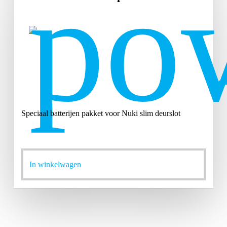
Speciaal batterijen pakket voor Nuki slim deurslot
Dit
In winkelwagen
product
heeft
meerdere
variaties.