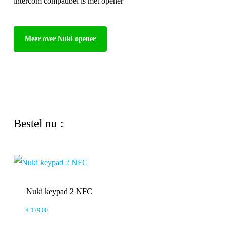
intercom compatibel is met opener
Meer over Nuki opener
Bestel nu :
Nuki keypad 2 NFC
€
179,00
€
179,00