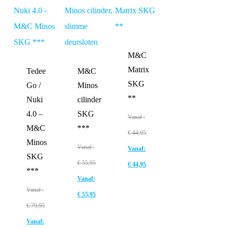
M&C
Matrix
Tedee
M&C
SKG
Go /
Minos
**
Nuki
cilinder
4.0 –
SKG
Vanaf :
M&C
***
€
44,95
Minos
Vanaf :
Vanaf:
SKG
€
55,95
€
44,95
***
Vanaf:
Vanaf :
€
55,95
€
79,95
Vanaf: