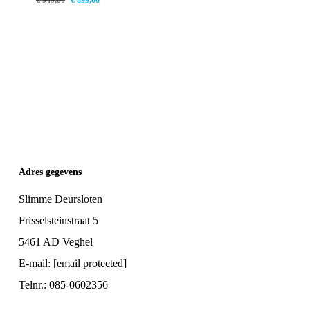
Oorspronkelijke
Huidige
€
899,00
prijs
prijs
Prijs
Prijs
Was:
Is:
was:
is:
€ 949,00.
€ 899,00.
€ 949,00.
€ 899,00.
Adres gegevens
Slimme Deursloten
Frisselsteinstraat 5
5461 AD Veghel
E-mail:
[email protected]
Telnr.: 085-0602356