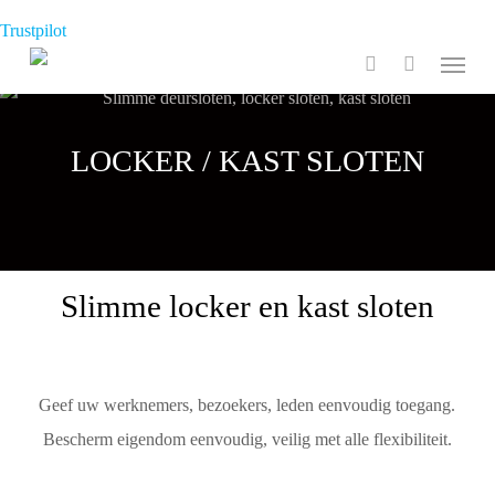
Skip
Trustpilot
to
Menu
search
main
content
LOCKER / KAST SLOTEN
Slimme locker en kast sloten
Geef uw werknemers, bezoekers, leden eenvoudig toegang.
Bescherm eigendom eenvoudig, veilig met alle flexibiliteit.