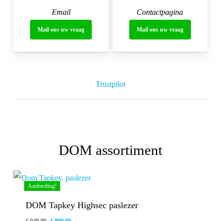
Email
Contactpagina
Mail ons uw vraag
Mail ons uw vraag
Trustpilot
DOM assortiment
Aanbieding!
DOM Tapkey Highsec paslezer
Oorspronkelijke
Huidige
€
949,00
€
899,00