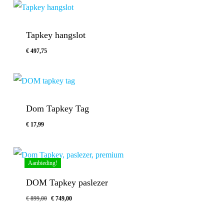
Tapkey hangslot
€
497,75
€
497,75
Dom Tapkey Tag
€
17,99
€
17,99
Aanbieding!
DOM Tapkey paslezer
Oorspronkelijke
Huidige
€
899,00
€
749,00
Oorspronkelijke
Huidige
€
749,00
prijs
prijs
Prijs
Prijs
Was:
Is:
was:
is:
€ 899,00.
€ 749,00.