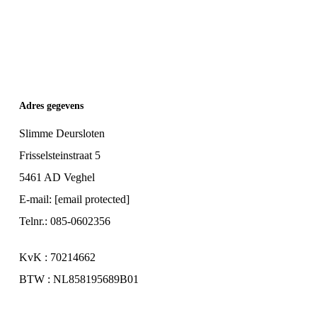
€ 899,00.
€ 749,00.
Adres gegevens
Slimme Deursloten
Frisselsteinstraat 5
5461 AD Veghel
E-mail:
[email protected]
Telnr.: 085-0602356
KvK : 70214662
BTW : NL858195689B01