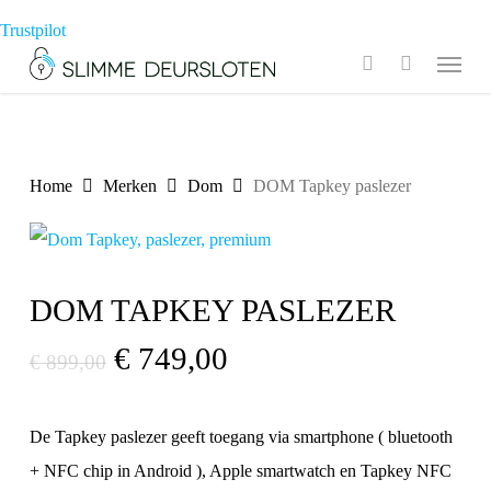
Skip
Trustpilot
to
Menu
search
main
content
Home
Merken
Dom
DOM Tapkey paslezer
DOM TAPKEY PASLEZER
Oorspronkelijke
Huidige
€
749,00
€
899,00
prijs
prijs
was:
is:
De Tapkey paslezer geeft toegang via smartphone ( bluetooth
€ 899,00.
€ 749,00.
+ NFC chip in Android ), Apple smartwatch en Tapkey NFC