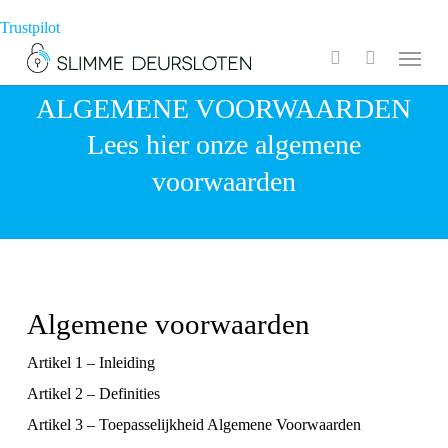
Skip
Trustpilot
to
Menu
search
main
ALGEMENE VOORWAARDEN
content
Lees hier onze algemene
voorwaarden
Algemene voorwaarden
Artikel 1 – Inleiding
Artikel 2 – Definities
Artikel 3 – Toepasselijkheid Algemene Voorwaarden