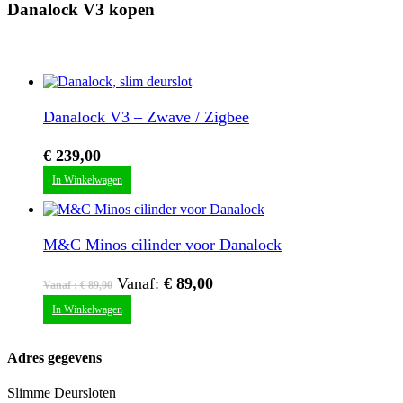
Danalock V3 kopen
Danalock V3 – Zwave / Zigbee
€
239,00
Dit
In Winkelwagen
product
heeft
meerdere
variaties.
M&C Minos cilinder voor Danalock
Deze
optie
Vanaf:
€
89,00
kan
Vanaf :
€
89,00
gekozen
Dit
In Winkelwagen
worden
product
op
heeft
de
meerdere
Adres gegevens
productpagina
variaties.
Deze
Slimme Deursloten
optie