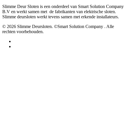
Slimme Deur Sloten is een onderdeel van Smart Solution Company
B.V en werkt samen met de fabrikanten van elektrische sloten.
Slimme deursloten werkt tevens samen met erkende installateurs.
© 2026 Slimme Deursloten. ©Smart Solution Company . Alle
rechten voorbehouden.
facebook
youtube
Hoe werkt het?
Smartphone
Vingerafdruk
RFID / NFC
Pincode
Deurautomaten
Koelkast slot
Locker / kast sloten
Cilinders