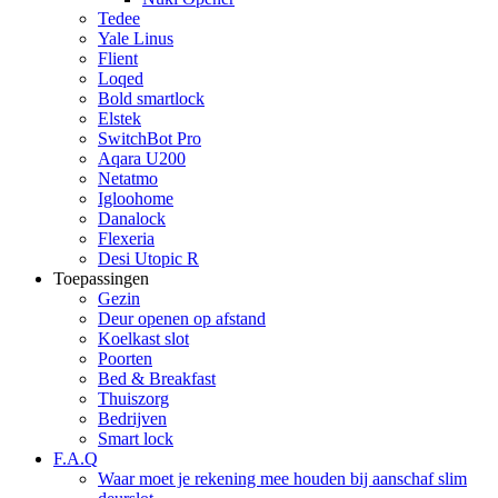
Tedee
Yale Linus
Flient
Loqed
Bold smartlock
Elstek
SwitchBot Pro
Aqara U200
Netatmo
Igloohome
Danalock
Flexeria
Desi Utopic R
Toepassingen
Gezin
Deur openen op afstand
Koelkast slot
Poorten
Bed & Breakfast
Thuiszorg
Bedrijven
Smart lock
F.A.Q
Waar moet je rekening mee houden bij aanschaf slim