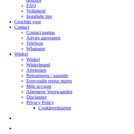
deurslot
FAQ
Veiligheid
Installatie tips
Geschikt voor
Contact
Contact pagina
Advies aanvragen
Telefoon
Whatsapp
Winkel
Winkel
Winkelmand
Afrekenen
Retourneren / garantie
Eenvoudig retour sturen
Mijn account
Algemene Voorwaarden
Disclaimer
Privacy Policy
Cookieverklaring
search