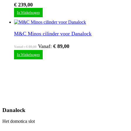
€
239,00
Dit
In Winkelwagen
product
heeft
meerdere
variaties.
M&C Minos cilinder voor Danalock
Deze
optie
Vanaf:
€
89,00
kan
Vanaf :
€
89,00
gekozen
Dit
In Winkelwagen
worden
product
op
heeft
de
meerdere
productpagina
variaties.
Deze
optie
kan
gekozen
worden
op
Danalock
de
productpagina
Het domotica slot