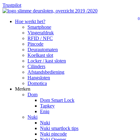
Skip
Trustpilot
to
Close
main
0
Menu
search
Menu
Hoe werkt het?
content
Smartphone
Vingerafdruk
RFID / NFC
Pincode
Deurautomaten
Koelkast slot
Locker / kast sloten
Cilinders
Afstandsbediening
Hangsloten
Domotica
Merken
Dom
Dom Smart Lock
Tapkey
Eniq
Nuki
Nuki
Nuki smartlock tips
Nuki pincode
Nuki Opener