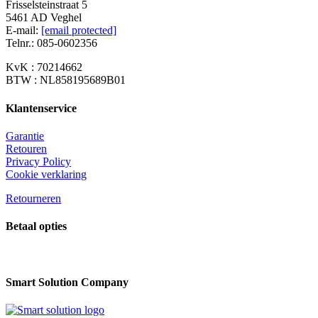
Frisselsteinstraat 5
kan
5461 AD Veghel
gekozen
E-mail:
[email protected]
worden
Telnr.: 085-0602356
op
de
KvK : 70214662
productpagina
BTW : NL858195689B01
Klantenservice
Garantie
Retouren
Privacy Policy
Cookie verklaring
Retourneren
Betaal opties
Smart Solution Company