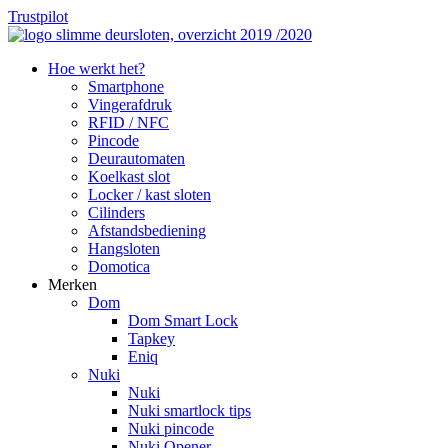
Skip
Trustpilot
to
main
search
Menu
Hoe werkt het?
content
Smartphone
Vingerafdruk
RFID / NFC
Pincode
Deurautomaten
Koelkast slot
Locker / kast sloten
Cilinders
Afstandsbediening
Hangsloten
Domotica
Merken
Dom
Dom Smart Lock
Tapkey
Eniq
Nuki
Nuki
Nuki smartlock tips
Nuki pincode
Nuki Opener