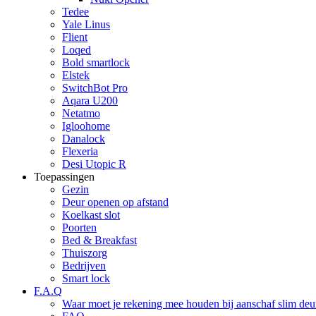
Tedee
Yale Linus
Flient
Loqed
Bold smartlock
Elstek
SwitchBot Pro
Aqara U200
Netatmo
Igloohome
Danalock
Flexeria
Desi Utopic R
Toepassingen
Gezin
Deur openen op afstand
Koelkast slot
Poorten
Bed & Breakfast
Thuiszorg
Bedrijven
Smart lock
F.A.Q
Waar moet je rekening mee houden bij aanschaf slim deur