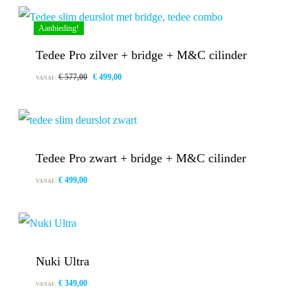
Aanbieding!
Tedee Pro zilver + bridge + M&C cilinder
Oorspronkelijke
Huidige
€
577,00
€
499,00
VANAF:
prijs
prijs
was:
is:
€ 577,00.
€ 499,00.
Tedee Pro zwart + bridge + M&C cilinder
€
499,00
VANAF:
Nuki Ultra
€
349,00
VANAF: