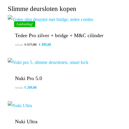
Slimme deursloten kopen
Aanbieding!
Tedee Pro zilver + bridge + M&C cilinder
Oorspronkelijke
Huidige
€
577,00
€
499,00
VANAF:
prijs
prijs
was:
is:
€ 577,00.
€ 499,00.
Nuki Pro 5.0
€
269,00
VANAF:
Nuki Ultra