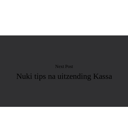
Next Post
Nuki tips na uitzending Kassa