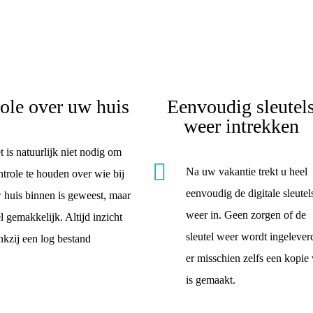
ole over uw huis
Eenvoudig sleutel
weer intrekken
t is natuurlijk niet nodig om
Na uw vakantie trekt u heel
ntrole te houden over wie bij
eenvoudig de digitale sleutel
 huis binnen is geweest, maar
weer in. Geen zorgen of de
l gemakkelijk. Altijd inzicht
sleutel weer wordt ingelever
nkzij een log bestand
er misschien zelfs een kopie
is gemaakt.