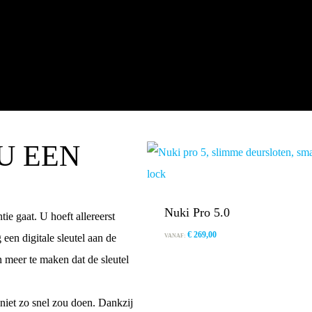
U EEN
Nuki Pro 5.0
ie gaat. U hoeft allereerst
€
269,00
 een digitale sleutel aan de
VANAF:
 meer te maken dat de sleutel
l niet zo snel zou doen. Dankzij