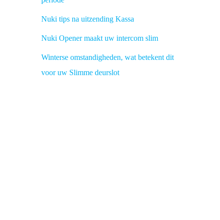
Nuki tips na uitzending Kassa
Nuki Opener maakt uw intercom slim
Winterse omstandigheden, wat betekent dit
voor uw Slimme deurslot