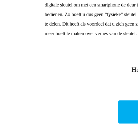
digitale sleutel om met een smartphone de deur 
bedienen. Zo hoeft u dus geen “fysieke” sleutel 
te delen. Dit heeft als voordeel dat u zich geen 
meer hoeft te maken over verlies van de sleutel.
Ho