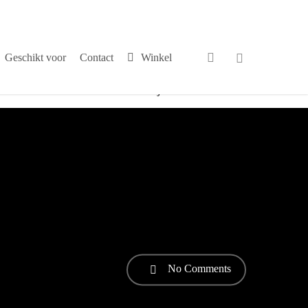
search
Geschikt voor
Contact
Winkel
√
Persoonlijk contact
No Comments