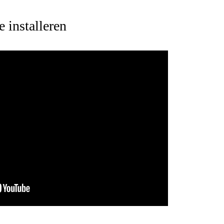
 installeren