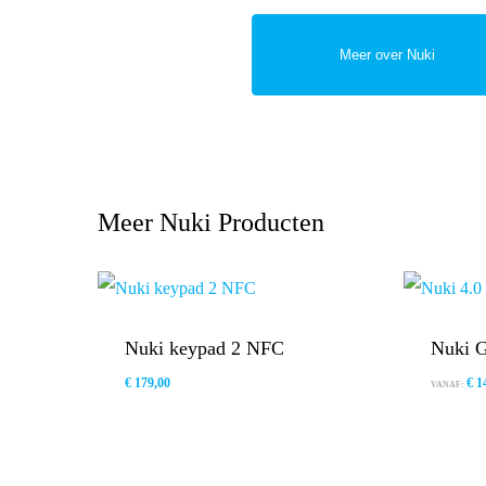
Meer over Nuki
Meer Nuki Producten
Nuki keypad 2 NFC
Nuki 
€
179,00
€
1
VANAF:
€
179,00