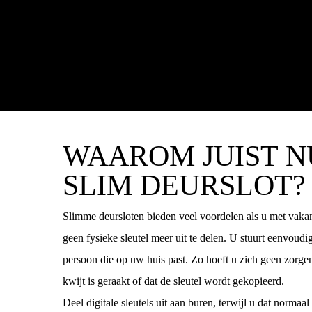
WAAROM JUIST N
SLIM DEURSLOT?
Slimme deursloten bieden veel voordelen als u met vakant
geen fysieke sleutel meer uit te delen. U stuurt eenvoudig
persoon die op uw huis past. Zo hoeft u zich geen zorgen
kwijt is geraakt of dat de sleutel wordt gekopieerd.
Deel digitale sleutels uit aan buren, terwijl u dat normaa