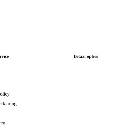
rvice
Betaal opties
olicy
rklaring
ren