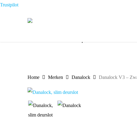
Skip
Trustpilot
to
main
content
√
De slimme sloten specialist
√
Uit
Home
Merken
Danalock
Danalock V3 – Zwa