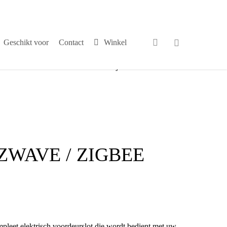
search
Geschikt voor
Contact
Winkel
√
Persoonlijk contact
ZWAVE / ZIGBEE
pleet elektrisch voordeurslot die wordt bedient met uw