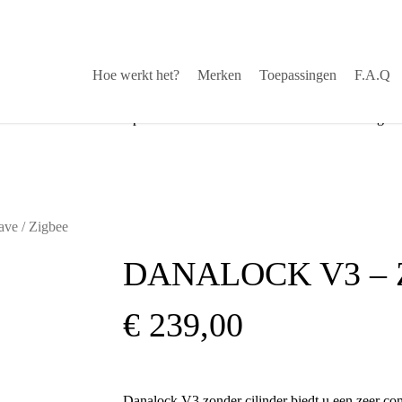
Hoe werkt het?
Merken
Toepassingen
F.A.Q
stekende service via helpdesk
√
Snelle levering
ve / Zigbee
DANALOCK V3 – 
€
239,00
Danalock V3 zonder cilinder biedt u een zeer com