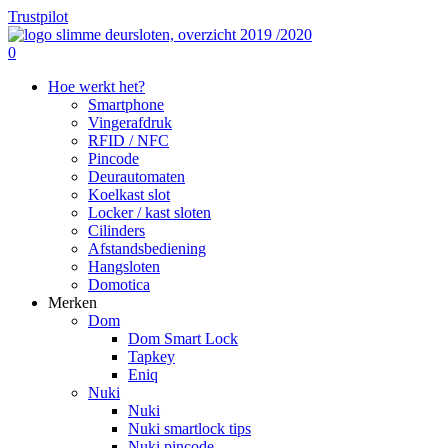
Skip
Trustpilot
to
main
search
0
content
Menu
Hoe werkt het?
Smartphone
Vingerafdruk
RFID / NFC
Pincode
Deurautomaten
Koelkast slot
Locker / kast sloten
Cilinders
Afstandsbediening
Hangsloten
Domotica
Merken
Dom
Dom Smart Lock
Tapkey
Eniq
Nuki
Nuki
Nuki smartlock tips
Nuki pincode