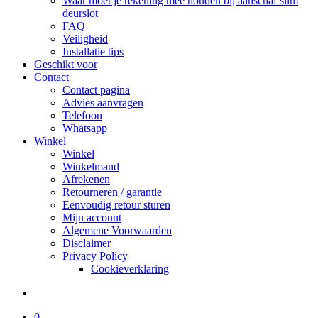
Waar moet je rekening mee houden bij aanschaf slim
deurslot
FAQ
Veiligheid
Installatie tips
Geschikt voor
Contact
Contact pagina
Advies aanvragen
Telefoon
Whatsapp
Winkel
Winkel
Winkelmand
Afrekenen
Retourneren / garantie
Eenvoudig retour sturen
Mijn account
Algemene Voorwaarden
Disclaimer
Privacy Policy
Cookieverklaring
search
0