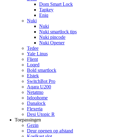
Dom Smart Lock
Tapkey
Eniq
Nuki
Nuki
Nuki smartlock tips
Nuki pincode
Nuki Opener
Tedee
Yale Linus
Flient
Loqed
Bold smartlock
Elstek
SwitchBot Pro
Aqara U200
Netatmo
Igloohome
Danalock
Flexeria
Desi Utopic R
Toepassingen
Gezin
Deur openen op afstand
Koelkast slot