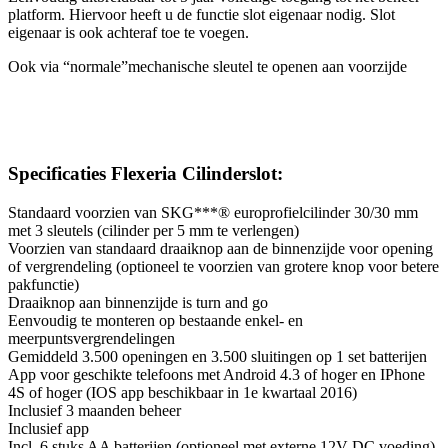
platform. Hiervoor heeft u de functie slot eigenaar nodig. Slot
eigenaar is ook achteraf toe te voegen.
Ook via “normale”mechanische sleutel te openen aan voorzijde
Specificaties Flexeria Cilinderslot:
Standaard voorzien van SKG***® europrofielcilinder 30/30 mm
met 3 sleutels (cilinder per 5 mm te verlengen)
Voorzien van standaard draaiknop aan de binnenzijde voor opening
of vergrendeling (optioneel te voorzien van grotere knop voor betere
pakfunctie)
Draaiknop aan binnenzijde is turn and go
Eenvoudig te monteren op bestaande enkel- en
meerpuntsvergrendelingen
Gemiddeld 3.500 openingen en 3.500 sluitingen op 1 set batterijen
App voor geschikte telefoons met Android 4.3 of hoger en IPhone
4S of hoger (IOS app beschikbaar in 1e kwartaal 2016)
Inclusief 3 maanden beheer
Inclusief app
Incl. 6 stuks AA batterijen (optioneel met externe 12V DC voeding)