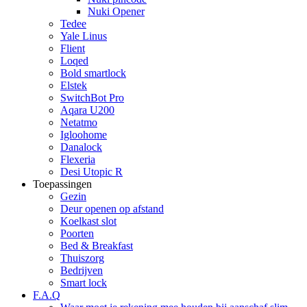
Nuki Opener
Tedee
Yale Linus
Flient
Loqed
Bold smartlock
Elstek
SwitchBot Pro
Aqara U200
Netatmo
Igloohome
Danalock
Flexeria
Desi Utopic R
Toepassingen
Gezin
Deur openen op afstand
Koelkast slot
Poorten
Bed & Breakfast
Thuiszorg
Bedrijven
Smart lock
F.A.Q