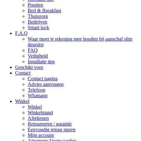
Poorten
Bed & Breakfast
Thuiszorg
Bedrijven
Smart lock
F.A.Q
Waar moet je rekening mee houden bij aanschaf slim
deurslot
FAQ
Veiligheid
Installatie tips
Geschikt voor
Contact
Contact pagina
Advies aanvragen
Telefoon
Whatsapp
Winkel
Winkel
Winkelmand
Afrekenen
Retourneren / garantie
Eenvoudig retour sturen
Mijn account
Algemene Voorwaarden