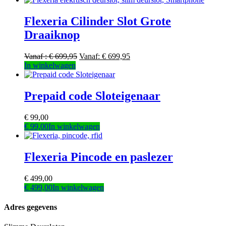
heeft
meerdere
Flexeria Cilinder Slot Grote
variaties.
Draaiknop
Deze
optie
kan
Vanaf :
€
699,95
Vanaf:
€
699,95
gekozen
Dit
In winkelwagen
worden
product
op
heeft
de
meerdere
Prepaid code Sloteigenaar
productpagina
variaties.
Deze
€
99,00
optie
€
99,00
In winkelwagen
kan
gekozen
worden
Flexeria Pincode en paslezer
op
de
productpagina
€
499,00
€
499,00
In winkelwagen
Adres gegevens