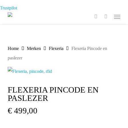
Skip
Trustpilot
to
Menu
search
main
content
Home
Merken
Flexeria
Flexeria Pincode en
paslezer
FLEXERIA PINCODE EN
PASLEZER
€
499,00