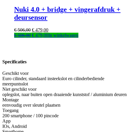
€ 436,00.
€ 419,00.
Nuki 4.0 + bridge + vingerafdruk +
deursensor
Oorspronkelijke
Huidige
€
506,00
€
479,00
prijs
Oorspronkelijke
prijs
Huidige
€
506,00
€
479,00
In winkelwagen
was:
prijs
is:
prijs
€ 506,00.
was:
€ 479,00.
is:
€ 506,00.
€ 479,00.
Specificaties
Geschikt voor
Euro cilinder, standaard insteekslot en cilinderbediende
meerpuntsslot
Niet geschikt voor
oplegslot, naar buiten open draaiende kunststof / aluminium deuren
Montage
eenvoudig over sleutel plaatsen
Toegang
200 smartphone / 100 pincode
App
IOs, Android
Smarthome