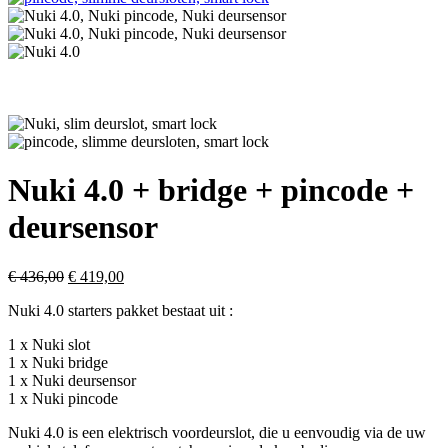
Nuki 4.0 + bridge + pincode +
deursensor
Oorspronkelijke
Huidige
€
436,00
€
419,00
prijs
prijs
Nuki 4.0 starters pakket bestaat uit :
was:
is:
€ 436,00.
€ 419,00.
1 x Nuki slot
1 x Nuki bridge
1 x Nuki deursensor
1 x Nuki pincode
Nuki 4.0 is een elektrisch voordeurslot, die u eenvoudig via de uw