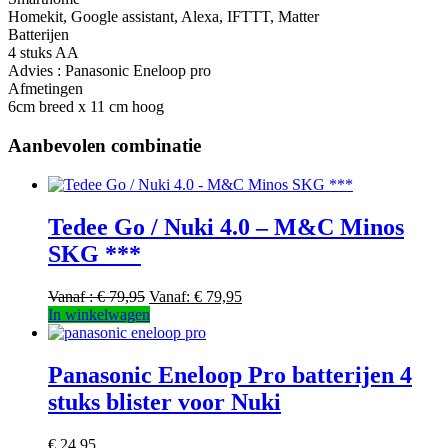
Homekit, Google assistant, Alexa, IFTTT, Matter
Batterijen
4 stuks AA
Advies : Panasonic Eneloop pro
Afmetingen
6cm breed x 11 cm hoog
Aanbevolen combinatie
Tedee Go / Nuki 4.0 – M&C Minos
SKG ***
Vanaf :
€
79,95
Vanaf:
€
79,95
Dit
In winkelwagen
product
heeft
meerdere
Panasonic Eneloop Pro batterijen 4
variaties.
stuks blister voor Nuki
Deze
optie
kan
€
24,95