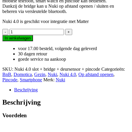
mobiele telefoon, smart watch en pincode kan bedienen.
Dankzij de bridge kan u Nuki op afstand openen / sluiten en
beheren via versleutelde bluetooth.
Nuki 4.0 is geschikt voor integratie met Matter
Nuki
4.0
In winkelwagen
+
bridge
voor 17.00 besteld, volgende dag geleverd
+
30 dagen retour
pincode
goede service na aankoop
+
deursensor
SKU:
Nuki 4.0 slot + bridge + deursensor + pincode
Categorieën:
aantal
BnB
,
Domotica
,
Gezin
,
Nuki
,
Nuki 4.0
,
Op afstand openen
,
Pincode
,
Smartphone
Merk:
Nuki
Beschrijving
Beschrijving
Voordelen