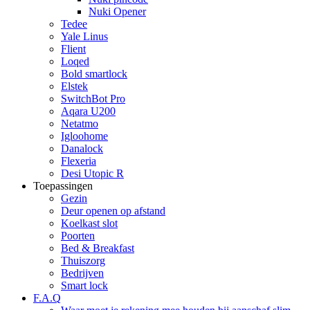
Nuki Opener
Tedee
Yale Linus
Flient
Loqed
Bold smartlock
Elstek
SwitchBot Pro
Aqara U200
Netatmo
Igloohome
Danalock
Flexeria
Desi Utopic R
Toepassingen
Gezin
Deur openen op afstand
Koelkast slot
Poorten
Bed & Breakfast
Thuiszorg
Bedrijven
Smart lock
F.A.Q