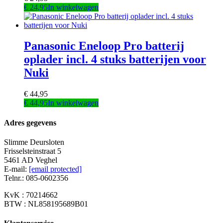
gekozen
€
24,95
In winkelwagen
worden
op
de
productpagina
Panasonic Eneloop Pro batterij
oplader incl. 4 stuks batterijen voor
Nuki
€
44,95
€
44,95
In winkelwagen
Adres gegevens
Slimme Deursloten
Frisselsteinstraat 5
5461 AD Veghel
E-mail:
[email protected]
Telnr.: 085-0602356
KvK : 70214662
BTW : NL858195689B01