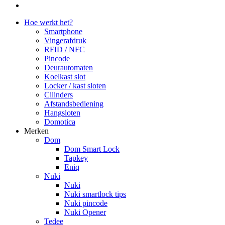
youtube
Close
Hoe werkt het?
Menu
Smartphone
Vingerafdruk
RFID / NFC
Pincode
Deurautomaten
Koelkast slot
Locker / kast sloten
Cilinders
Afstandsbediening
Hangsloten
Domotica
Merken
Dom
Dom Smart Lock
Tapkey
Eniq
Nuki
Nuki
Nuki smartlock tips
Nuki pincode
Nuki Opener
Tedee