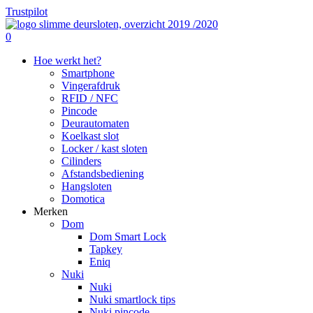
Skip
Trustpilot
to
main
search
0
content
Menu
Hoe werkt het?
Smartphone
Vingerafdruk
RFID / NFC
Pincode
Deurautomaten
Koelkast slot
Locker / kast sloten
Cilinders
Afstandsbediening
Hangsloten
Domotica
Merken
Dom
Dom Smart Lock
Tapkey
Eniq
Nuki
Nuki
Nuki smartlock tips
Nuki pincode