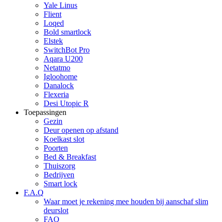
Yale Linus
Flient
Loqed
Bold smartlock
Elstek
SwitchBot Pro
Aqara U200
Netatmo
Igloohome
Danalock
Flexeria
Desi Utopic R
Toepassingen
Gezin
Deur openen op afstand
Koelkast slot
Poorten
Bed & Breakfast
Thuiszorg
Bedrijven
Smart lock
F.A.Q
Waar moet je rekening mee houden bij aanschaf slim
deurslot
FAQ