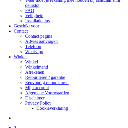
Waar moet je rekening mee houden bij aanschaf slim
deurslot
FAQ
Veiligheid
Installatie tips
Geschikt voor
Contact
Contact pagina
Advies aanvragen
Telefoon
Whatsapp
Winkel
Winkel
Winkelmand
Afrekenen
Retourneren / garantie
Eenvoudig retour sturen
Mijn account
Algemene Voorwaarden
Disclaimer
Privacy Policy
Cookieverklaring
search
0