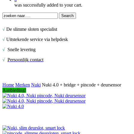
was successfully added to your cart.
Search
Close
Search
√
De slimme sloten specialist
√
Uitstekende service via helpdesk
√
Snelle levering
√
Persoonlijk contact
Home
Merken
Nuki
Nuki 4.0 + bridge + pincode + deursensor
Aanbieding!