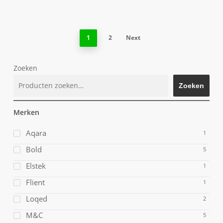
1
2
Next
Zoeken
Zoeken
Merken
Aqara
1
Bold
5
Elstek
1
Flient
1
Loqed
2
M&C
5