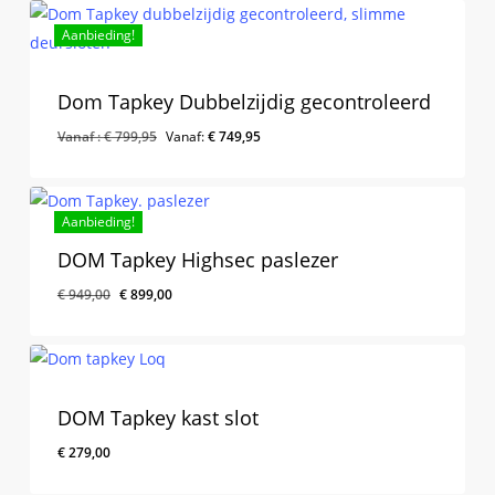
Aanbieding!
Dom Tapkey Dubbelzijdig gecontroleerd
Vanaf :
€
799,95
Vanaf:
€
749,95
Aanbieding!
DOM Tapkey Highsec paslezer
Oorspronkelijke
Huidige
€
949,00
€
899,00
Oorspronkelijke
Huidige
€
899,00
prijs
prijs
Prijs
Prijs
Was:
Is:
was:
is:
€ 949,00.
€ 899,00.
€ 949,00.
€ 899,00.
DOM Tapkey kast slot
€
279,00
€
279,00