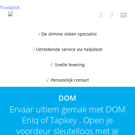
Skip
Trustpilot
Menu
to
main
search
content
√
De slimme sloten specialist
√
Uitstekende service via helpdesk
√
Snelle levering
√
Persoonlijk contact
DOM
Ervaar ultiem gemak met DOM
Eniq of Tapkey . Open je
voordeur sleutelloos met je