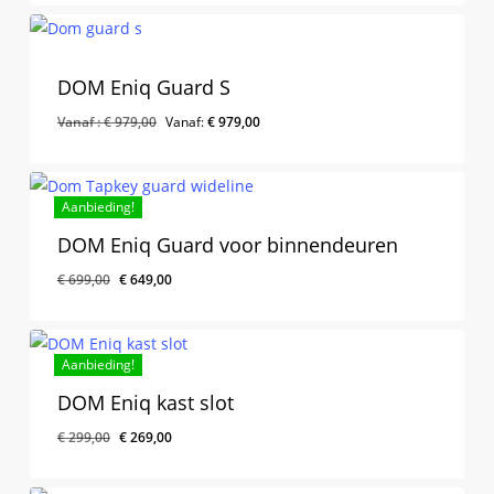
DOM Eniq Guard S
Vanaf :
€
979,00
Vanaf:
€
979,00
Aanbieding!
DOM Eniq Guard voor binnendeuren
€
699,00
€
649,00
Aanbieding!
DOM Eniq kast slot
Oorspronkelijke
Huidige
€
299,00
€
269,00
Oorspronkelijke
Huidige
€
269,00
prijs
prijs
Prijs
Prijs
Was:
Is:
was:
is:
€ 299,00.
€ 269,00.