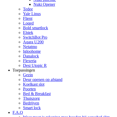
Nuki Opener
Tedee
Yale Linus
Flient
Loqed
Bold smartlock
Elstek
SwitchBot Pro
Aqara U200
Netatmo
Igloohome
Danalock
Flexeria
Desi Utopic R
Toepassingen
Gezin
Deur openen op afstand
Koelkast slot
Poorten
Bed & Breakfast
Thuiszorg
Bedrijven
Smart lock
F.A.Q