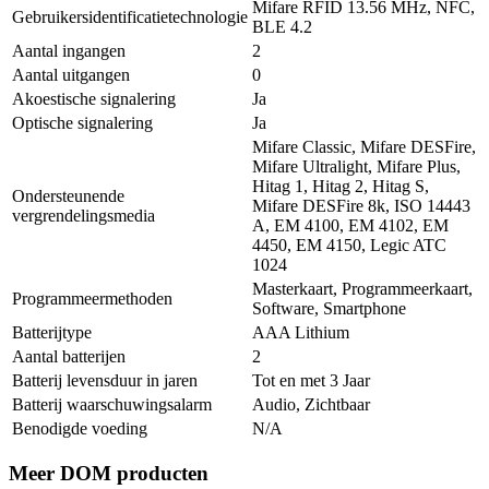
Mifare RFID 13.56 MHz, NFC,
Gebruikersidentificatietechnologie
BLE 4.2
Aantal ingangen
2
Aantal uitgangen
0
Akoestische signalering
Ja
Optische signalering
Ja
Mifare Classic, Mifare DESFire,
Mifare Ultralight, Mifare Plus,
Hitag 1, Hitag 2, Hitag S,
Ondersteunende
Mifare DESFire 8k, ISO 14443
vergrendelingsmedia
A, EM 4100, EM 4102, EM
4450, EM 4150, Legic ATC
1024
Masterkaart, Programmeerkaart,
Programmeermethoden
Software, Smartphone
Batterijtype
AAA Lithium
Aantal batterijen
2
Batterij levensduur in jaren
Tot en met 3 Jaar
Batterij waarschuwingsalarm
Audio, Zichtbaar
Benodigde voeding
N/A
Meer DOM producten