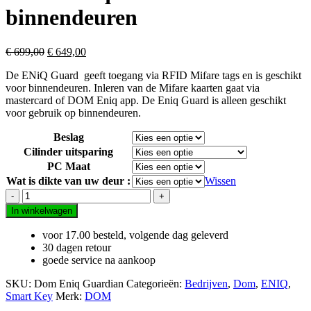
binnendeuren
€
699,00
€
649,00
De ENiQ Guard geeft toegang via RFID Mifare tags en is geschikt
voor binnendeuren. Inleren van de Mifare kaarten gaat via
mastercard of DOM Eniq app. De Eniq Guard is alleen geschikt
voor gebruik op binnendeuren.
Beslag
Cilinder uitsparing
PC Maat
Wat is dikte van uw deur :
Wissen
DOM
Eniq
In winkelwagen
Guard
voor
voor 17.00 besteld, volgende dag geleverd
binnendeuren
30 dagen retour
aantal
goede service na aankoop
SKU:
Dom Eniq Guardian
Categorieën:
Bedrijven
,
Dom
,
ENIQ
,
Smart Key
Merk:
DOM