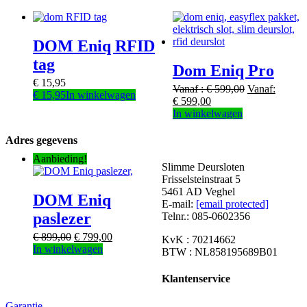
DOM Eniq RFID
tag
Dom Eniq Pro
€
15,95
Vanaf :
€
599,00
Vanaf:
€
15,95
In winkelwagen
€
599,00
Dit
In winkelwagen
product
heeft
Adres gegevens
meerdere
Aanbieding!
variaties.
Slimme Deursloten
Deze
Frisselsteinstraat 5
optie
5461 AD Veghel
DOM Eniq
kan
E-mail:
[email protected]
gekozen
paslezer
Telnr.: 085-0602356
worden
op
€
899,00
€
799,00
KvK : 70214662
Dit
de
In winkelwagen
BTW : NL858195689B01
product
productpagina
heeft
Klantenservice
meerdere
variaties.
Garantie