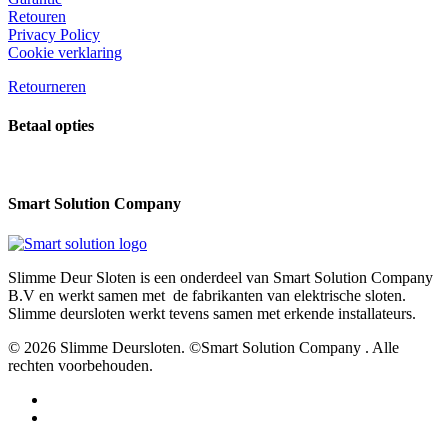
Deze
Retouren
optie
Privacy Policy
kan
Cookie verklaring
gekozen
worden
Retourneren
op
de
Betaal opties
productpagina
Smart Solution Company
Slimme Deur Sloten is een onderdeel van Smart Solution Company
B.V en werkt samen met de fabrikanten van elektrische sloten.
Slimme deursloten werkt tevens samen met erkende installateurs.
© 2026 Slimme Deursloten. ©Smart Solution Company . Alle
rechten voorbehouden.
facebook
youtube