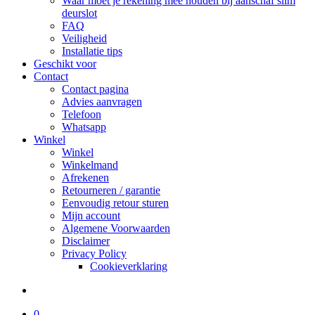
Waar moet je rekening mee houden bij aanschaf slim
deurslot
FAQ
Veiligheid
Installatie tips
Geschikt voor
Contact
Contact pagina
Advies aanvragen
Telefoon
Whatsapp
Winkel
Winkel
Winkelmand
Afrekenen
Retourneren / garantie
Eenvoudig retour sturen
Mijn account
Algemene Voorwaarden
Disclaimer
Privacy Policy
Cookieverklaring
search
0