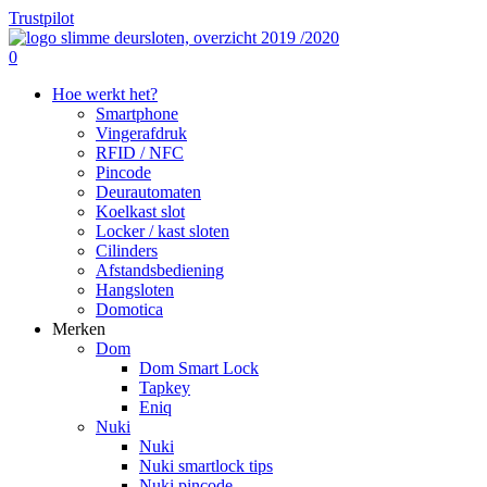
Skip
Trustpilot
to
Close
main
search
0
Menu
content
Menu
Hoe werkt het?
Smartphone
Vingerafdruk
RFID / NFC
Pincode
Deurautomaten
Koelkast slot
Locker / kast sloten
Cilinders
Afstandsbediening
Hangsloten
Domotica
Merken
Dom
Dom Smart Lock
Tapkey
Eniq
Nuki
Nuki
Nuki smartlock tips
Nuki pincode