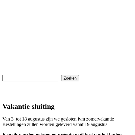
Retourneren / garantie
Eenvoudig retour sturen
Mijn account
Algemene Voorwaarden
Disclaimer
Privacy Policy
Cookieverklaring
Zoeken
Zoeken
Vakantie sluiting
Van 3 tot 18 augustus zijn we gesloten ivm zomervakantie
Bestellingen zullen worden geleverd vanaf 19 augustus
E-mails worden gelezen en urgente mail bestaande klanten