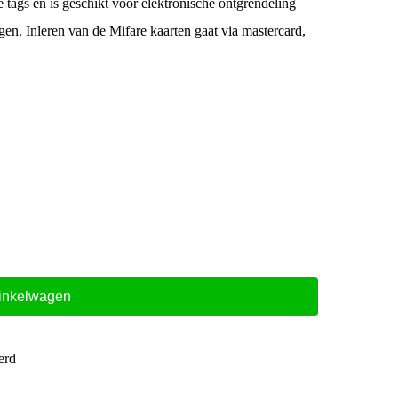
tags en is geschikt voor elektronische ontgrendeling
gen. Inleren van de Mifare kaarten gaat via mastercard,
inkelwagen
erd