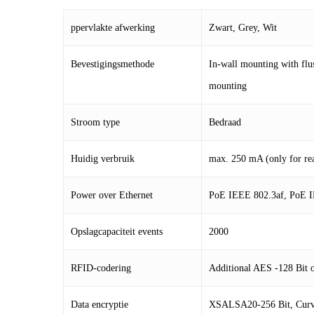
ppervlakte afwerking
Zwart, Grey, Wit
Bevestigingsmethode
In-wall mounting with fl
mounting
Stroom type
Bedraad
Huidig verbruik
max. 250 mA (only for rea
Power over Ethernet
PoE IEEE 802.3af, PoE I
Opslagcapaciteit events
2000
RFID-codering
Additional AES -128 Bit o
Data encryptie
XSALSA20-256 Bit, Curve