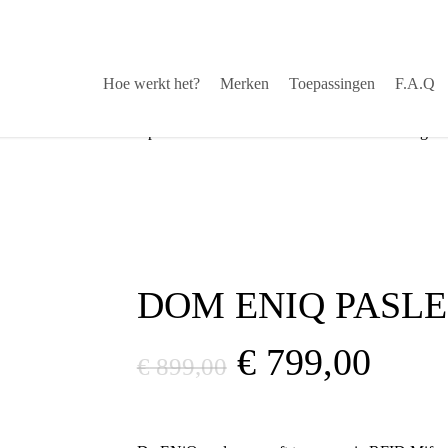
Hoe werkt het?
Merken
Toepassingen
F.A.Q
stekende service via helpdesk
√
Snelle levering
DOM ENIQ PASL
€
799,00
€
899,00