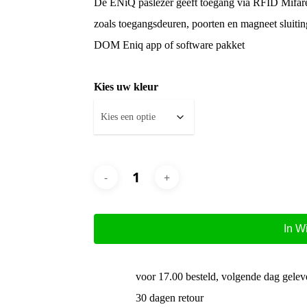
De ENiQ paslezer geeft toegang via RFID Mifare 
zoals toegangsdeuren, poorten en magneet sluitin
DOM Eniq app of software pakket
Kies uw kleur
In W
voor 17.00 besteld, volgende dag gelev
30 dagen retour