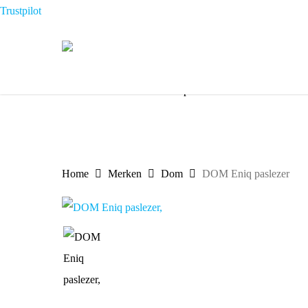
Skip
Trustpilot
to
main
content
√
De slimme sloten specialist
√
Uit
Home
Merken
Dom
DOM Eniq paslezer