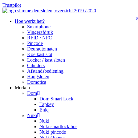
Skip
Trustpilot
to
Close
main
0
Menu
search
Menu
Hoe werkt het?
content
Smartphone
Vingerafdruk
RFID / NFC
Pincode
Deurautomaten
Koelkast slot
Locker / kast sloten
Cilinders
Afstandsbediening
Hangsloten
Domotica
Merken
Dom
Dom Smart Lock
Tapkey
Eniq
Nuki
Nuki
Nuki smartlock tips
Nuki pincode
Nuki Opener