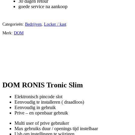
30 dagen retour
goede service na aankoop
Categorieën:
Bedrijven
,
Locker / kast
Merk:
DOM
DOM RONIS Tronic Slim
Elektronisch pincode slot
Eenvoudig te installeren ( draadloos)
Eenvoudig in gebruik
Prive – en openbaar gebruik
Multi user of prive gebruiker
Max gebruiks duur / openings tijd instelbaar
Usb om instellingen te wijzigen