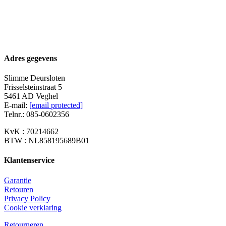
Was:
Is:
€ 299,00.
€ 269,00.
Adres gegevens
Slimme Deursloten
Frisselsteinstraat 5
5461 AD Veghel
E-mail:
[email protected]
Telnr.: 085-0602356
KvK : 70214662
BTW : NL858195689B01
Klantenservice
Garantie
Retouren
Privacy Policy
Cookie verklaring
Retourneren