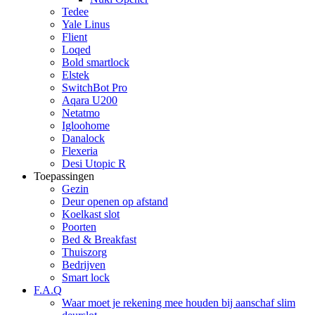
Tedee
Yale Linus
Flient
Loqed
Bold smartlock
Elstek
SwitchBot Pro
Aqara U200
Netatmo
Igloohome
Danalock
Flexeria
Desi Utopic R
Toepassingen
Gezin
Deur openen op afstand
Koelkast slot
Poorten
Bed & Breakfast
Thuiszorg
Bedrijven
Smart lock
F.A.Q
Waar moet je rekening mee houden bij aanschaf slim