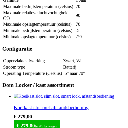
Garantie
1 Jaar
Maximale bedrijfstemperatuur (celsius)
70
Maximale relatieve luchtvochtigheid
90
(%)
Maximale opslagtemperatuur (celsius)
70
Minimale bedrijfstemperatuur (celsius)
-5
Minimale opslagtemperatuur (celsius)
-20
Configuratie
Oppervlakte afwerking
Zwart, Wit
Stroom type
Batterij
Operating Temperature (Celsius)
-5° naar 70°
Dom Locker / kast assortiment
Koelkast slot met afstandsbediening
€
279,00
€
279,00
In Winkelwagen