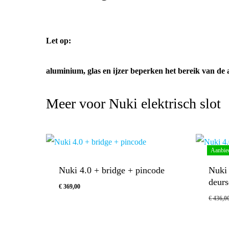
Let op:
aluminium, glas en ijzer beperken het bereik van de 
Meer voor Nuki elektrisch slot
Aanbie
Nuki 4.0 + bridge + pincode
Nuki 
deurs
€
369,00
€
436,0
Oorsp
€
369,00
€
419,
Prijs