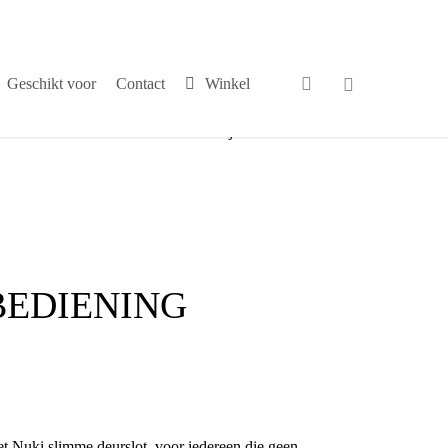
search
Geschikt voor
Contact
Winkel
√
Persoonlijk contact
BEDIENING
et Nuki slimme deurslot, voor iedereen die geen