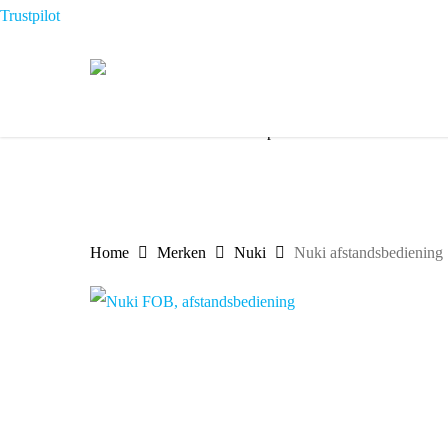
Skip
Trustpilot
to
main
content
√
De slimme sloten specialist
√
Uit
Home
Merken
Nuki
Nuki afstandsbediening