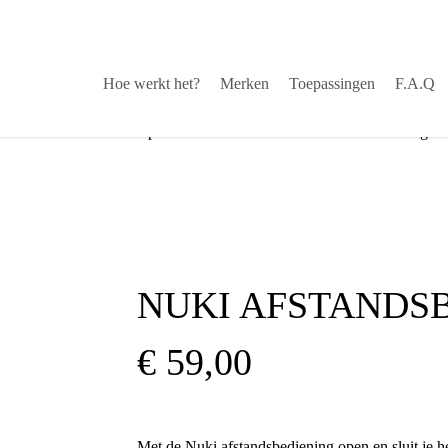
Hoe werkt het?
Merken
Toepassingen
F.A.Q
stekende service via helpdesk
√
Snelle levering
NUKI AFSTANDS
€
59,00
Met de Nuki afstandsbediening open en sluit je h