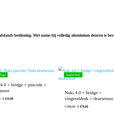
afstands bediening. Met name bij volledig aluminium deuren is ber
ding!
Aanbieding!
4.0 + bridge + pincode +
ensor
Nuki 4.0 + bridge +
vingerafdruk + deursensor
Oorspronkelijke
Huidige
0
€
419,00
prijs
prijs
Oorspronkelijke
Huidige
€
506,00
€
479,00
was:
is:
ronkelijke
Huidige
Oorspronkelijke
Huidige
00
€
479,00
prijs
prijs
Prijs
Prijs
Prijs