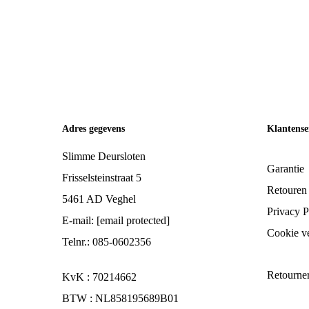
Was:
€ 436,
Adres gegevens
Klantense
Slimme Deursloten
Garantie
Frisselsteinstraat 5
Retouren
5461 AD Veghel
Privacy P
E-mail:
[email protected]
Cookie ve
Telnr.: 085-0602356
Retourne
KvK : 70214662
BTW : NL858195689B01