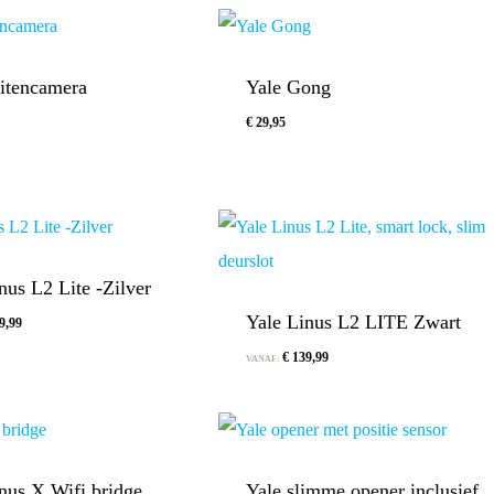
uitencamera
Yale Gong
€
29,95
€
29,95
nus L2 Lite -Zilver
Yale Linus L2 LITE Zwart
9,99
€
139,99
VANAF:
nus X Wifi bridge
Yale slimme opener inclusief