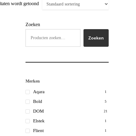
ltaten wordt getoond
Zoeken
Zoeken
Merken
Aqara
1
Bold
5
DOM
21
Elstek
1
Flient
1