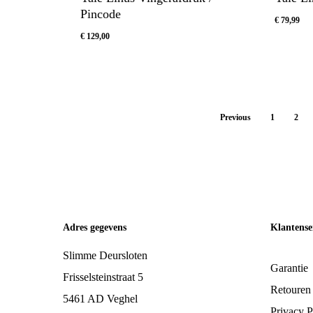
Pincode
€
79,99
€
129,00
€
129,00
€
79,99
Previous
1
2
Adres gegevens
Klantense
Slimme Deursloten
Garantie
Frisselsteinstraat 5
Retouren
5461 AD Veghel
Privacy P