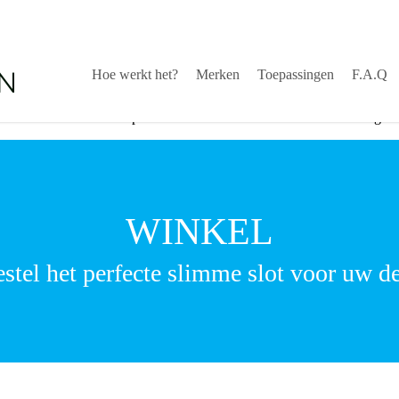
Hoe werkt het?
Merken
Toepassingen
F.A.Q
stekende service via helpdesk
√
Snelle levering
WINKEL
stel het perfecte slimme slot voor uw d