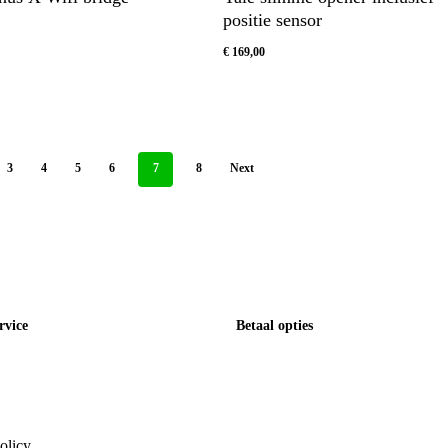
positie sensor
€
169,00
€
169,00
3
4
5
6
7
8
Next
rvice
Betaal opties
olicy