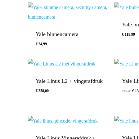
Yale b
Yale binnencamera
€
119,99
€
54,99
€
54,99
€
119,99
Yale Linus L2 + vingerafdruk
Yale Li
€
358,00
€
13
VANAF:
Yale Linus Vingerafdruk /
Yale Li