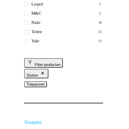
Loqed
2
M&C
5
Nuki
10
Tedee
12
Yale
12
Filter producten
Sluiten
Toepassen
Trustpilot