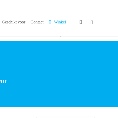
search
Geschikt voor
Contact
Winkel
√
Persoonlijk contact
eur