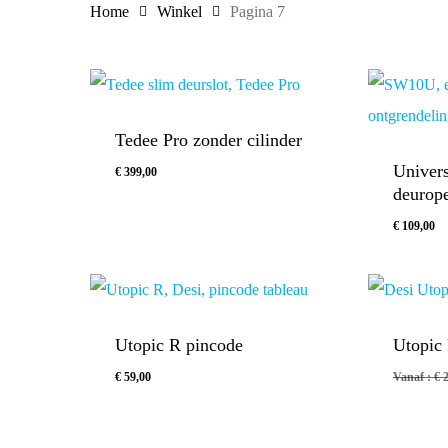
Home
Winkel
Pagina 7
Tedee Pro zonder cilinder
Univers
€
399,00
deurope
€
109,00
€
109,00
Utopic R pincode
Utopic 
€
59,00
Vanaf :
€
2
€
59,00