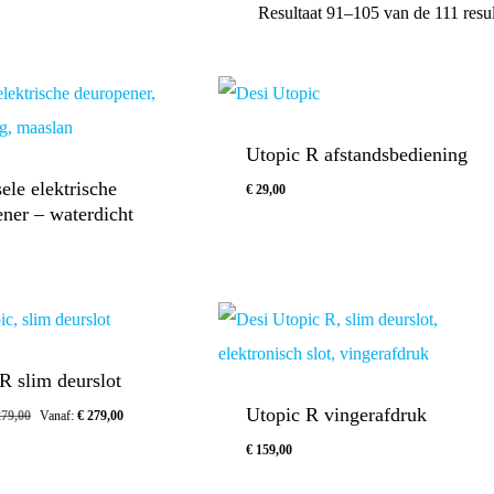
Resultaat 91–105 van de 111 resu
Utopic R afstandsbediening
ele elektrische
€
29,00
ner – waterdicht
€
29,00
R slim deurslot
Utopic R vingerafdruk
79,00
Vanaf:
€
279,00
€
159,00
€
159,00