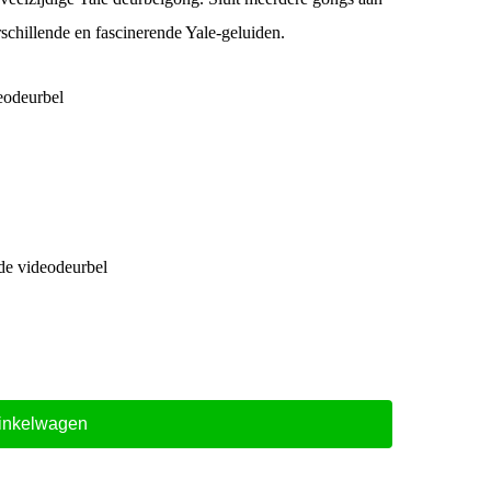
schillende en fascinerende Yale-geluiden.
eodeurbel
de videodeurbel
inkelwagen