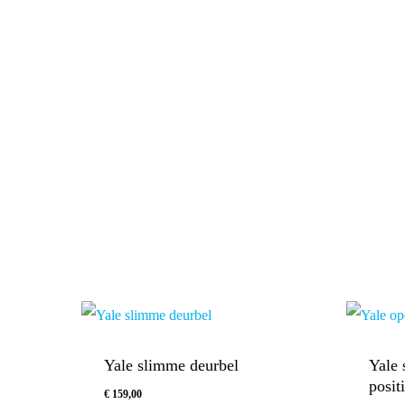
Yale slimme deurbel
Yale 
posit
€
159,00