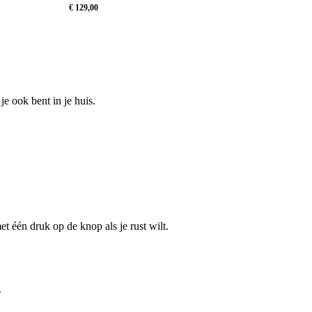
€
129,00
€
129,00
e ook bent in je huis.
et één druk op de knop als je rust wilt.
.