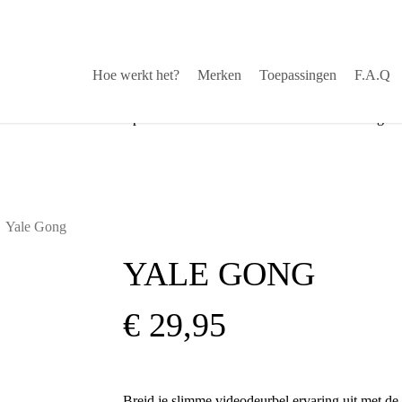
Hoe werkt het?
Merken
Toepassingen
F.A.Q
stekende service via helpdesk
√
Snelle levering
Yale Gong
YALE GONG
€
29,95
Breid je slimme videodeurbel ervaring uit met de