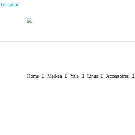
Skip
Trustpilot
to
main
content
√
De slimme sloten specialist
√
Uit
Home
Merken
Yale
Linus
Accessoires