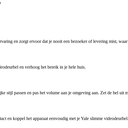
0
00
€
79,99
aring en zorgt ervoor dat je nooit een bezoeker of levering mist, waar j
odeurbel en verhoog het bereik in je hele huis.
ijke stijl passen en pas het volume aan je omgeving aan. Zet de bel uit m
tact en koppel het apparaat eenvoudig met je Yale slimme videodeurbel