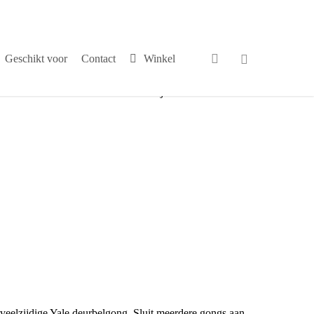
search
Geschikt voor
Contact
Winkel
√
Persoonlijk contact
 veelzijdige Yale deurbelgong. Sluit meerdere gongs aan