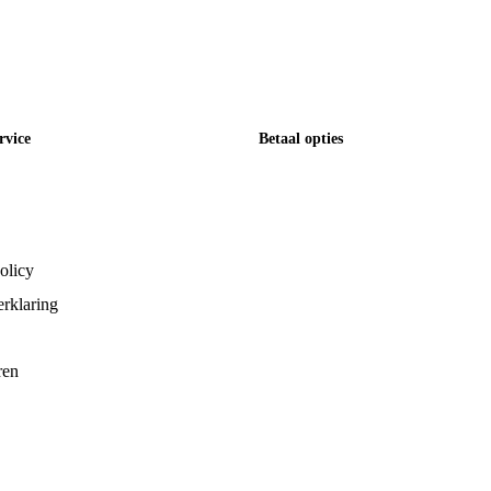
rvice
Betaal opties
olicy
rklaring
ren