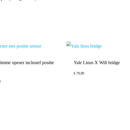
limme opener inclusief positie
Yale Linus X Wifi bridge
r
€
79,99
0
00
€
79,99