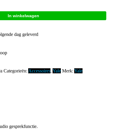
In winkelwagen
olgende dag geleverd
koop
ra
Categorieën:
Accessoires
,
Yale
Merk:
Yale
dio gesprekfunctie.