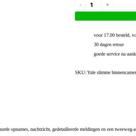
Yale
binnencamera
aantal
voor 17.00 besteld, v
30 dagen retour
goede service na aan
SKU:
Yale slimme binnencame
rde opnames, nachtzicht, gedetailleerde meldingen en een tweeweg-au