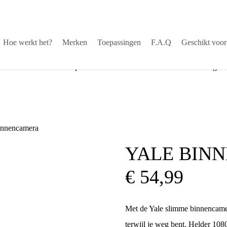
Hoe werkt het?
Merken
Toepassingen
F.A.Q
Geschikt voor
stekende service via helpdesk
√
Snelle levering
innencamera
YALE BIN
€
54,99
Met de Yale slimme binnencamer
terwijl je weg bent. Helder 10