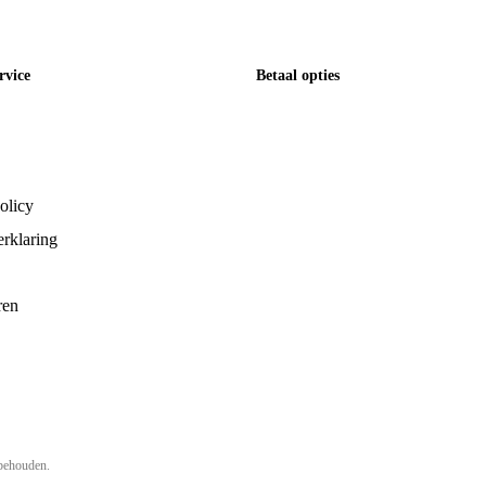
rvice
Betaal opties
olicy
rklaring
ren
behouden.