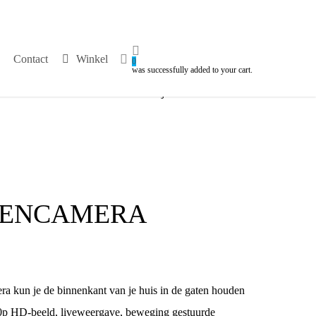
search
Contact
Winkel
0
was successfully added to your cart.
√
Persoonlijk contact
NENCAMERA
a kun je de binnenkant van je huis in de gaten houden
80p HD-beeld, liveweergave, beweging gestuurde