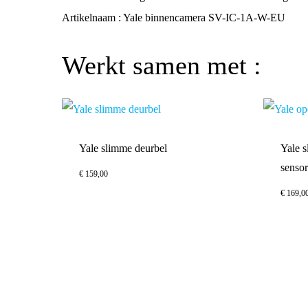
Artikelnaam : Yale binnencamera SV-IC-1A-W-EU
Werkt samen met :
Yale slimme deurbel
Yale s
senso
€
159,00
€
169,0
€
159,00
€
169,