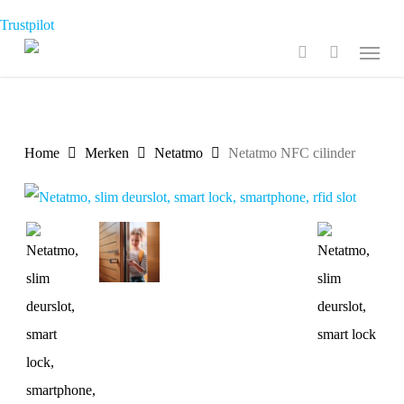
Skip
Trustpilot
to
Menu
search
main
content
Home
Merken
Netatmo
Netatmo NFC cilinder