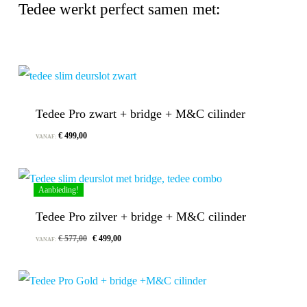
Tedee werkt perfect samen met:
Tedee Pro zwart + bridge + M&C cilinder
€
499,00
VANAF:
Aanbieding!
Tedee Pro zilver + bridge + M&C cilinder
Oorspronkelijke
Huidige
€
577,00
€
499,00
VANAF:
prijs
prijs
was:
is:
€ 577,00.
€ 499,00.