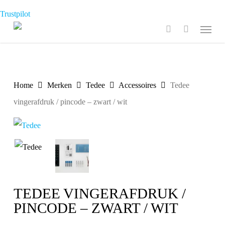
Skip
Trustpilot
to
Menu
search
main
content
Home
Merken
Tedee
Accessoires
Tedee
vingerafdruk / pincode – zwart / wit
TEDEE VINGERAFDRUK /
PINCODE – ZWART / WIT