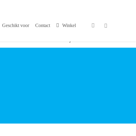
search
Geschikt voor
Contact
Winkel
√
Persoonlijk contact