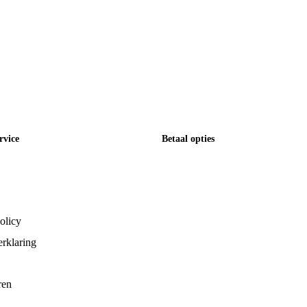
rvice
Betaal opties
olicy
rklaring
ren