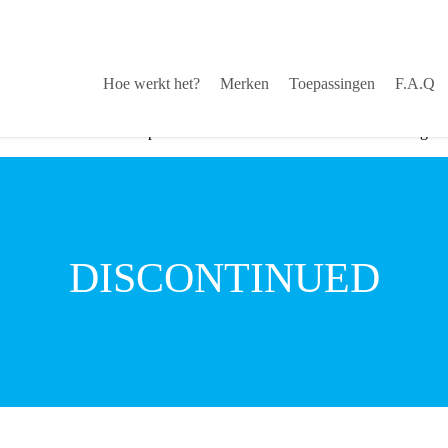
Hoe werkt het?
Merken
Toepassingen
F.A.Q
stekende service via helpdesk
√
Snelle levering
DISCONTINUED