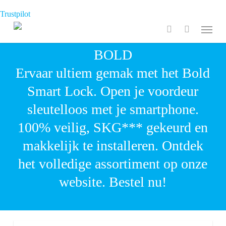
Skip
Trustpilot
to
Menu
search
main
BOLD
content
Ervaar ultiem gemak met het Bold
Smart Lock. Open je voordeur
sleutelloos met je smartphone.
100% veilig, SKG*** gekeurd en
makkelijk te installeren. Ontdek
het volledige assortiment op onze
website. Bestel nu!