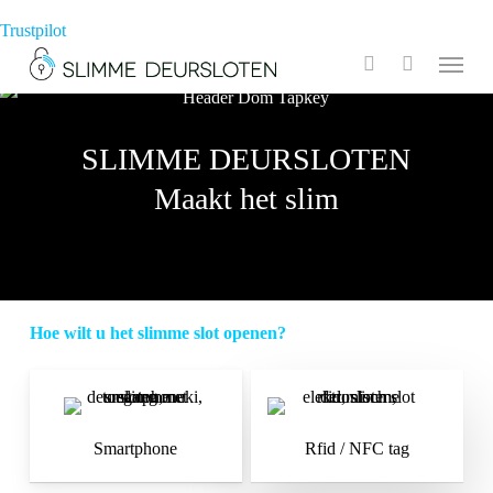
Skip
Trustpilot
to
Menu
search
main
content
SLIMME DEURSLOTEN
Maakt het slim
Hoe wilt u het slimme slot openen?
Smartphone
Rfid / NFC tag