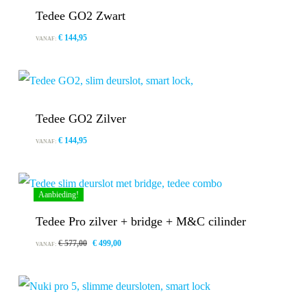
Tedee GO2 Zwart
€
144,95
VANAF:
Tedee GO2 Zilver
€
144,95
VANAF:
Aanbieding!
Tedee Pro zilver + bridge + M&C cilinder
Oorspronkelijke
Huidige
€
577,00
€
499,00
VANAF:
prijs
prijs
was:
is:
€ 577,00.
€ 499,00.